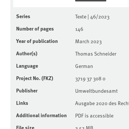
Series
Texte | 46/2023
Number of pages
146
Year of publication
March 2023
Author(s)
Thomas Schneider
Language
German
Project No. (FKZ)
3719 37 308 0
Publisher
Umweltbundesamt
Links
Ausgabe 2020 des Rech
Additional information
PDF is accessible
File size
3.52 MB