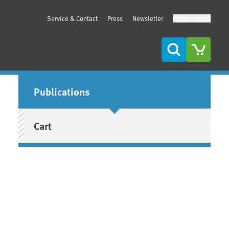
Service & Contact
Press
Newsletter
High contrast
Search
Sidebar
Publications
Cart