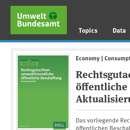
Skip to main content
Skip to main menu
Skip to footer
Topics
Data
Economy | Consump
Rechtsguta
öffentliche
Aktualisier
Das vorliegende Re
öffentlichen Beschaf