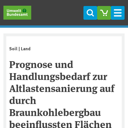
Skip to main content
Skip to main menu
Skip to footer
Search
Men
Soil | Land
Prognose und
Handlungsbedarf zur
Altlastensanierung auf
durch
Braunkohlebergbau
beeinflussten Flächen