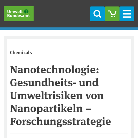
Skip to main content
Skip to main menu
Skip to footer
Search
Men
Chemicals
Nanotechnologie:
Gesundheits- und
Umweltrisiken von
Nanopartikeln –
Forschungsstrategie