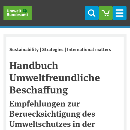
Skip to main content
Skip to main menu
Skip to footer
Search
Men
Sustainability | Strategies | International matters
Handbuch
Umweltfreundliche
Beschaffung
Empfehlungen zur
Beruecksichtigung des
Umweltschutzes in der