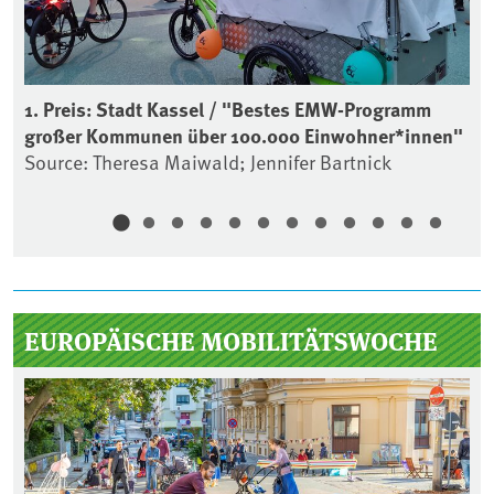
1. Preis: Stadt Kassel / "Bestes EMW-Programm
2.
großer Kommunen über 100.000 Einwohner*innen"
gr
Source: Theresa Maiwald; Jennifer Bartnick
So
Ho
Sidebar
EUROPÄISCHE MOBILITÄTSWOCHE