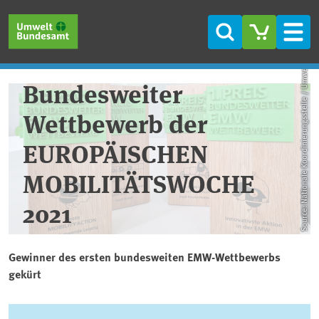
Skip to main content
Skip to main menu
Skip to footer
Search
Men
Source: Nationale Koordinierungsstelle / Umweltbundesamt
Bundesweiter
Wettbewerb der
EUROPÄISCHEN
MOBILITÄTSWOCHE
2021
Gewinner des ersten bundesweiten EMW-Wettbewerbs
gekürt