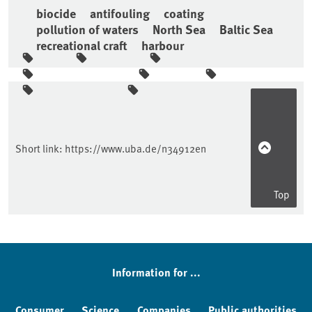
biocide
antifouling
coating
pollution of waters
North Sea
Baltic Sea
recreational craft
harbour
Sidebar
Short link:
https://www.uba.de/n34912en
Top
Information for ...
Consumer
Science
Companies
Public authorities