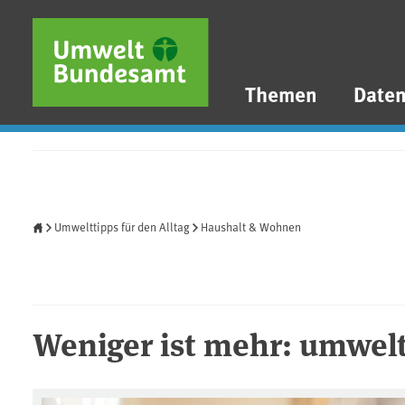
Direkt zum Inhalt
Direkt zum Hauptmenü
Direkt zur Fußzeile
Themen
Date
Startseite
Umwelttipps für den Alltag
Haushalt & Wohnen
Weniger ist mehr: umwelt