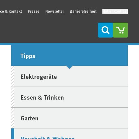
ice & Kontakt
Presse
Newsletter
Barrierefreiheit
Hoher Kontrast
Suche
Seitenleiste
Tipps
Elektrogeräte
Essen & Trinken
Garten
Haushalt & Wohnen