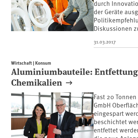
durch Innovati
der Geräte aus
Politikempfehlu
Diskussionen zu
31.03.2017
Wirtschaft | Konsum
Aluminiumbauteile: Entfettung 
Chemikalien
Fast 20 Tonnen 
GmbH Oberfläc
eingespart wer
beschichtet wer
entfettet werd