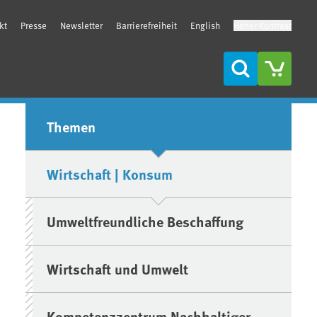
kt
Presse
Newsletter
Barrierefreiheit
English
Hoher Kontrast
Suche
Seitenleiste
Themen
Wirtschaft | Konsum
Umweltfreundliche Beschaffung
Wirtschaft und Umwelt
Kompetenzzentrum Nachhaltiger