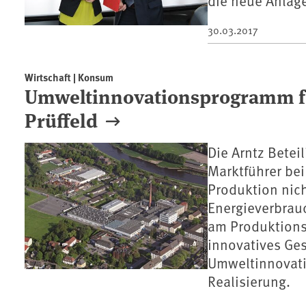
die neue Anlag
30.03.2017
Wirtschaft | Konsum
Umweltinnovationsprogramm för
Prüffeld
Die Arntz Betei
Marktführer bei
Produktion nich
Energieverbrauc
am Produktionss
innovatives Ge
Umweltinnovati
Realisierung.