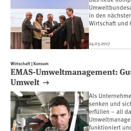
Umweltbundesam
in den nächste
Wirtschaft und 
24.03.2017
Wirtschaft | Konsum
EMAS-Umweltmanagement: Gut f
Umwelt
Als Unternehme
senken und sich
erfüllen – all 
Umweltmanagem
funktioniert u