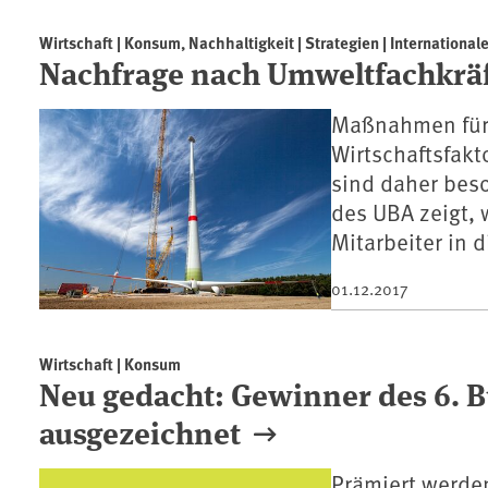
Wirtschaft | Konsum, Nachhaltigkeit | Strategien | International
Nachfrage nach Umweltfachkräf
Maßnahmen für 
Wirtschaftsfakt
sind daher beso
des UBA zeigt,
Mitarbeiter in 
01.12.2017
Wirtschaft | Konsum
Neu gedacht: Gewinner des 6. 
ausgezeichnet
Prämiert werden