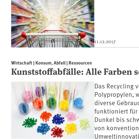
11.12.2017
Wirtschaft | Konsum, Abfall | Ressourcen
Kunststoffabfälle: Alle Farben s
Das Recycling 
Polypropylen, w
diverse Gebrau
funktioniert fü
Dunkel bis schw
von konventione
Umweltinnovati