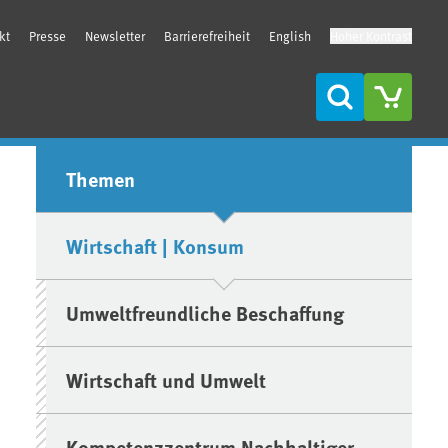
kt
Presse
Newsletter
Barrierefreiheit
English
Hoher Kontrast
Suche
Seitenleiste
Themen
Wirtschaft | Konsum
Umweltfreundliche Beschaffung
Wirtschaft und Umwelt
Kompetenzzentrum Nachhaltiger