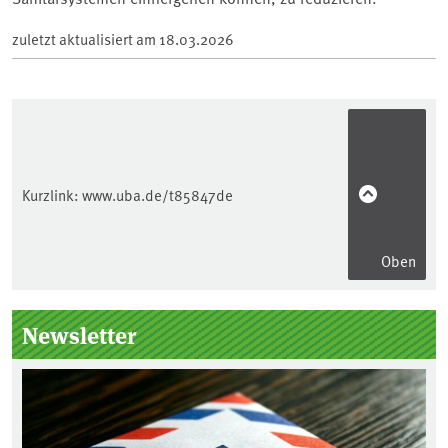
zuletzt aktualisiert am
18.03.2026
Kurzlink:
www.uba.de/t85847de
Oben
Seitenleiste
Newsletter