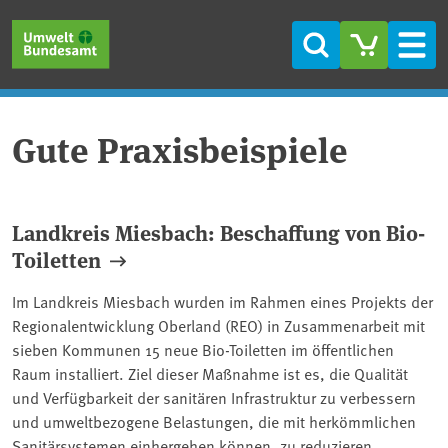
Direkt zum Inhalt
Direkt zum Hauptmenü
Direkt zur Fußzeile
Suche
Men
Gute Praxisbeispiele
Landkreis Miesbach: Beschaffung von Bio-
Toiletten
Im Landkreis Miesbach wurden im Rahmen eines Projekts der
Regionalentwicklung Oberland (REO) in Zusammenarbeit mit
sieben Kommunen 15 neue Bio-Toiletten im öffentlichen
Raum installiert. Ziel dieser Maßnahme ist es, die Qualität
und Verfügbarkeit der sanitären Infrastruktur zu verbessern
und umweltbezogene Belastungen, die mit herkömmlichen
Sanitärsystemen einhergehen können, zu reduzieren.