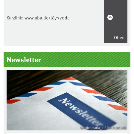
Kurzlink:
www.uba.de/t87370de
Oben
Seitenleiste
Newsletter
Quelle: maria_a / Photocase.de