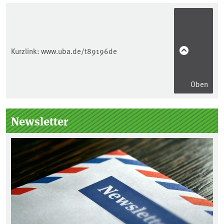
Kurzlink:
www.uba.de/t89196de
Oben
Seitenleiste
Newsletter