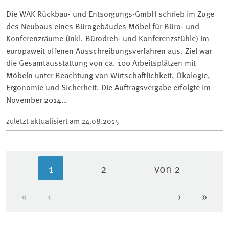
Die WAK Rückbau- und Entsorgungs-GmbH schrieb im Zuge
des Neubaus eines Bürogebäudes Möbel für Büro- und
Konferenzräume (inkl. Bürodreh- und Konferenzstühle) im
europaweit offenen Ausschreibungsverfahren aus. Ziel war
die Gesamtausstattung von ca. 100 Arbeitsplätzen mit
Möbeln unter Beachtung von Wirtschaftlichkeit, Ökologie,
Ergonomie und Sicherheit. Die Auftragsvergabe erfolgte im
November 2014…
zuletzt aktualisiert am
24.08.2015
1
2
von 2
Aktuelle Seite
Seite
«
‹
›
»
Erste Seite
Vorherige Seite
Nächste Se
Letzt