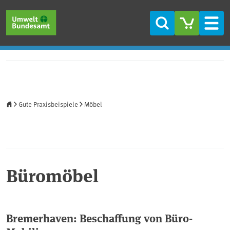
Direkt zum Inhalt
Direkt zum Hauptmenü
Direkt zur Fußzeile
Suche
Men
Startseite
Gute Praxisbeispiele
Möbel
Büromöbel
Bremerhaven: Beschaffung von Büro-