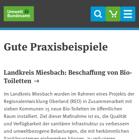
Direkt zum Inhalt
Direkt zum Hauptmenü
Direkt zur Fußzeile
Suche
Men
Gute Praxisbeispiele
Landkreis Miesbach: Beschaffung von Bio-
Toiletten
Im Landkreis Miesbach wurden im Rahmen eines Projekts der
Regionalentwicklung Oberland (REO) in Zusammenarbeit mit
sieben Kommunen 15 neue Bio-Toiletten im öffentlichen
Raum installiert. Ziel dieser Maßnahme ist es, die Qualität
und Verfügbarkeit der sanitären Infrastruktur zu verbessern
und umweltbezogene Belastungen, die mit herkömmlichen
Sanitärsystemen einhergehen können, zu reduzieren.