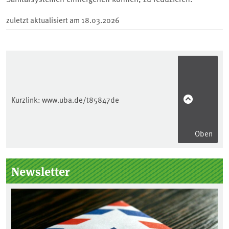
zuletzt aktualisiert am
18.03.2026
Kurzlink:
www.uba.de/t85847de
Oben
Seitenleiste
Newsletter