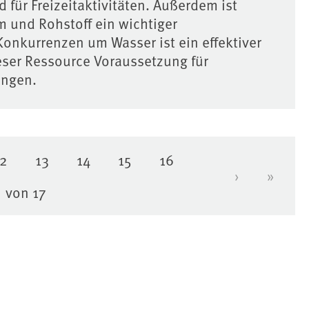
 für Freizeitaktivitäten. Außerdem ist
 und Rohstoff ein wichtiger
Konkurrenzen um Wasser ist ein effektiver
ser Ressource Voraussetzung für
ungen.
12
13
14
15
16
Seite
Seite
Seite
Seite
Seite
›
»
Nächste Se
Letzte
von 17
elle Seite