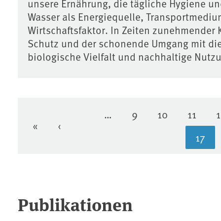
unsere Ernährung, die tägliche Hygiene und
Wasser als Energiequelle, Transportmedium
Wirtschaftsfaktor. In Zeiten zunehmender 
Schutz und der schonende Umgang mit die
biologische Vielfalt und nachhaltige Nutz
…
9
10
11
Seite
Seite
Seite
«
‹
Erste Seite
Vorherige Seite
17
Aktu
Publikationen