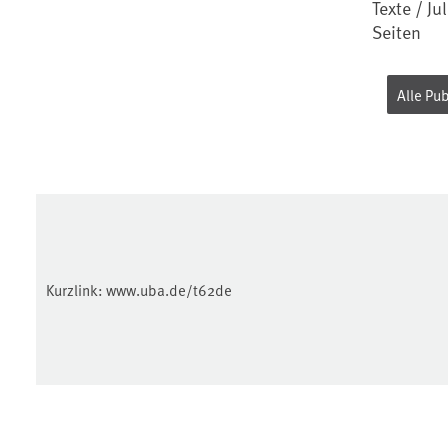
Texte / Ju
daran ge
Seiten
Prozesse
Dienstlei
(Industrie
Alle Pu
Kurzlink:
www.uba.de/t62de