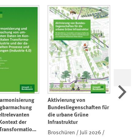
Weiter
Harmonisierung
Aktivierung von
Historic
ügbarmachung
Bundesliegenschaften für
emissio
ltrelevanten
die urbane Grüne
German 
Kontext der
Infrastruktur
North S
 Transformation
Broschüren / Juli 2026 /
Texte / 
trie und der