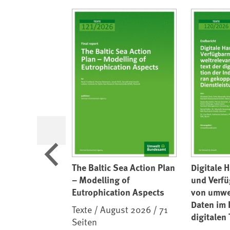
Vorherige
 von
The Baltic Sea Action Plan
Digitale 
nschaften für
– Modelling of
und Verf
grüne
Eutrophication Aspects
von umwe
r
Daten im 
Texte / August 2026 / 71
digitalen
 2026 / 104
Seiten
der Indus