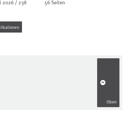
li 2026 / 238
56 Seiten
Seiten
koppelten
 und
stungen
 4.0)
blikationen
Oben