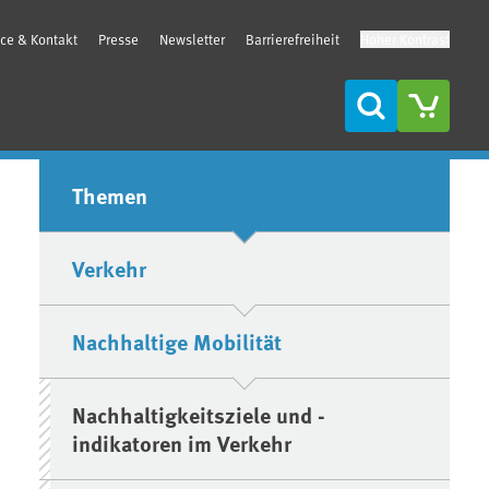
ice & Kontakt
Presse
Newsletter
Barrierefreiheit
Hoher Kontrast
Suche
Seitenleiste
Themen
Verkehr
Nachhaltige Mobilität
Nachhaltigkeitsziele und -
indikatoren im Verkehr