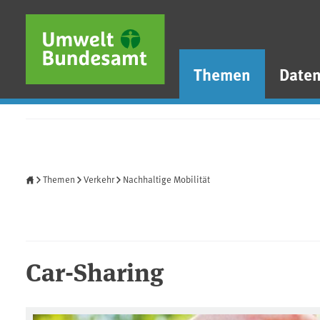
Direkt zum Inhalt
Direkt zum Hauptmenü
Direkt zur Fußzeile
Themen
Date
Startseite
Themen
Verkehr
Nachhaltige Mobilität
Car-Sharing