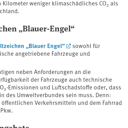
n Kilometer weniger klimaschädliches CO
als
2
schland.
chen „Blauer-Engel“
tzeichen „Blauer Engel“
sowohl für
trische angetriebene Fahrzeuge und
chtigen neben Anforderungen an die
erfügbarkeit der Fahrzeuge auch technische
CO
-Emissionen und Luftschadstoffe oder, dass
2
tein des Umweltverbundes sein muss. Denn:
 öffentlichen Verkehrsmitteln und dem Fahrrad
 Pkw.
Angebote