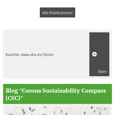
Alle Publikationen
Kurzlink:
www.uba.de/t66de
Oben
Seitenleiste
Blog "Corona Sustainability Compass
(CSC)"