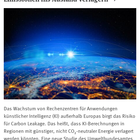
Das Wachstum von Rechenzentren für Anwendungen
künstlicher Intelligenz (KI) außerhalb Europas birgt das Risiko
für Carbon Leakage. Das heißt, dass KI-Berechnungen in
Regionen mit günstiger, nicht CO₂-neutraler Energie verlagert
werden könnten. Eine neue Studie des Umweltbundesamtes