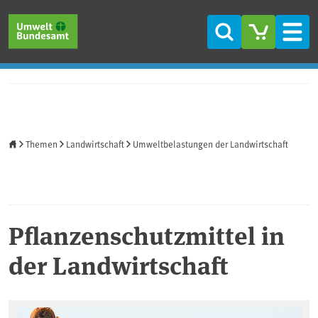
Direkt zum Inhalt
Direkt zum Hauptmenü
Direkt zur Fußzeile
Suche
Men
Startseite
Themen
Landwirtschaft
Umweltbelastungen der Landwirtschaft
Pflanzenschutzmittel in
der Landwirtschaft