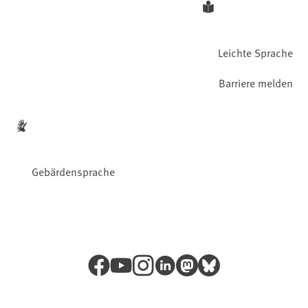
Leichte Sprache
Barriere melden
Gebärdensprache
Facebook
YouTube
Instagram
LinkedIn
Mastodon
Bluesky