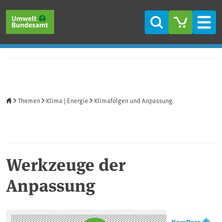
Direkt zum Inhalt
Direkt zum Hauptmenü
Direkt zur Fußzeile
Suche
Men
Startseite
Themen
Klima | Energie
Klimafolgen und Anpassung
Werkzeuge der
Anpassung