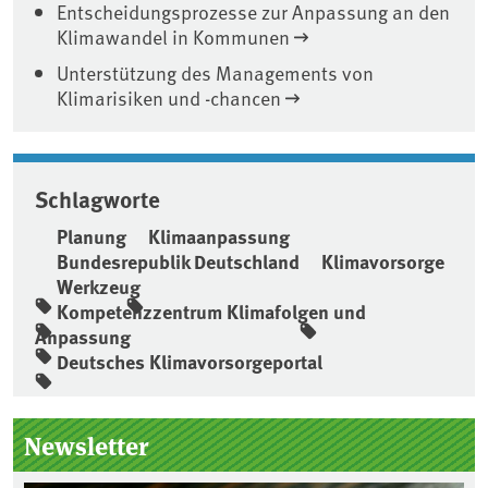
Entscheidungsprozesse zur Anpassung an den
Klimawandel in Kommunen
Unterstützung des Managements von
Klimarisiken und -chancen
Schlagworte
Planung
Klimaanpassung
Bundesrepublik Deutschland
Klimavorsorge
Werkzeug
Kompetenzzentrum Klimafolgen und
Anpassung
Deutsches Klimavorsorgeportal
Seitenleiste
Newsletter