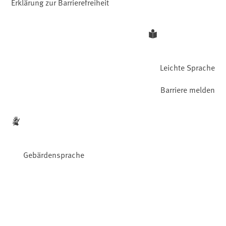
Erklärung zur Barrierefreiheit
Leichte Sprache
Barriere melden
Gebärdensprache
Facebook
YouTube
Instagram
LinkedIn
Mastodon
Bluesky