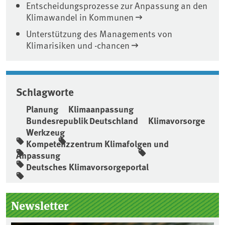
Entscheidungsprozesse zur Anpassung an den
Klimawandel in Kommunen
Unterstützung des Managements von
Klimarisiken und -chancen
Schlagworte
Planung
Klimaanpassung
Bundesrepublik Deutschland
Klimavorsorge
Werkzeug
Kompetenzzentrum Klimafolgen und
Anpassung
Deutsches Klimavorsorgeportal
Seitenleiste
Newsletter