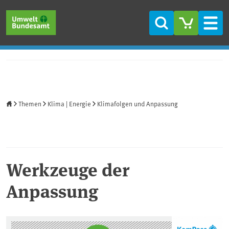
Direkt zum Inhalt
Direkt zum Hauptmenü
Direkt zur Fußzeile
Suche
Men
Startseite
Themen
Klima | Energie
Klimafolgen und Anpassung
Werkzeuge der
Anpassung