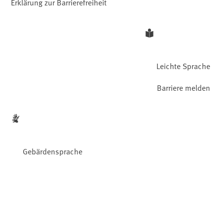
Erklärung zur Barrierefreiheit
Leichte Sprache
Barriere melden
Gebärdensprache
Facebook
YouTube
Instagram
LinkedIn
Mastodon
Bluesky