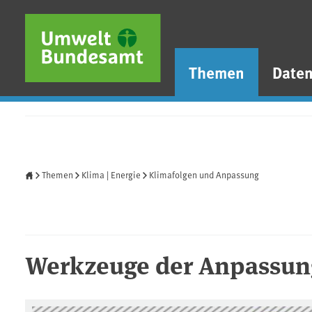
Direkt zum Inhalt
Direkt zum Hauptmenü
Direkt zur Fußzeile
Themen
Date
Startseite
Themen
Klima | Energie
Klimafolgen und Anpassung
Werkzeuge der Anpassun