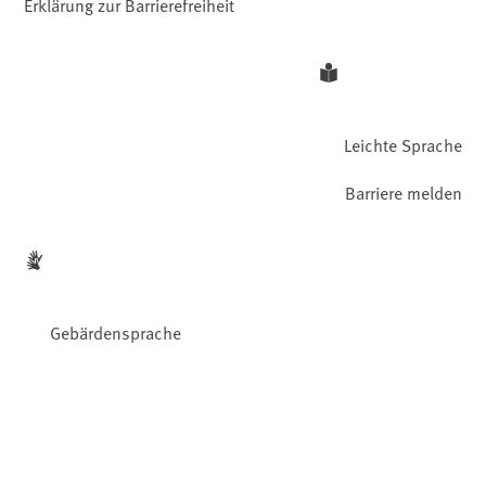
Erklärung zur Barrierefreiheit
Leichte Sprache
Barriere melden
Gebärdensprache
Facebook
YouTube
Instagram
LinkedIn
Mastodon
Bluesky