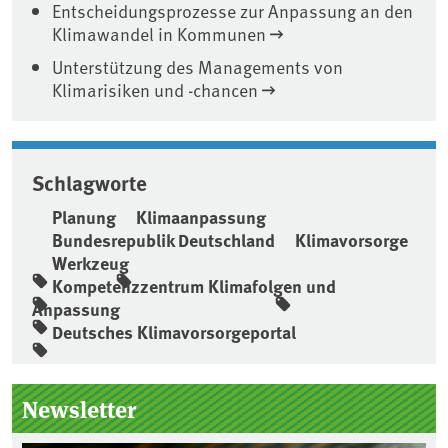
Entscheidungsprozesse zur Anpassung an den
Klimawandel in Kommunen
Unterstützung des Managements von
Klimarisiken und -chancen
Schlagworte
Planung
Klimaanpassung
Bundesrepublik Deutschland
Klimavorsorge
Werkzeug
Kompetenzzentrum Klimafolgen und
Anpassung
Deutsches Klimavorsorgeportal
Seitenleiste
Newsletter