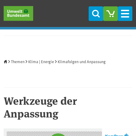
Direkt zum Inhalt
Direkt zum Hauptmenü
Direkt zur Fußzeile
Suche
Men
Startseite
Themen
Klima | Energie
Klimafolgen und Anpassung
Werkzeuge der
Anpassung