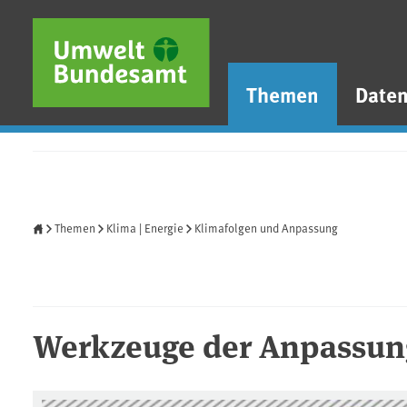
Direkt zum Inhalt
Direkt zum Hauptmenü
Direkt zur Fußzeile
Themen
Date
Startseite
Themen
Klima | Energie
Klimafolgen und Anpassung
Werkzeuge der Anpassun