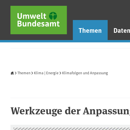
Direkt zum Inhalt
Direkt zum Hauptmenü
Direkt zur Fußzeile
Themen
Date
Startseite
Themen
Klima | Energie
Klimafolgen und Anpassung
Werkzeuge der Anpassun