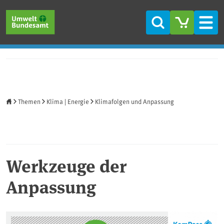
Direkt zum Inhalt
Direkt zum Hauptmenü
Direkt zur Fußzeile
Suche
Men
Startseite
Themen
Klima | Energie
Klimafolgen und Anpassung
Werkzeuge der
Anpassung