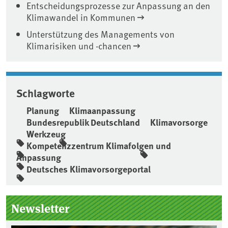
Entscheidungsprozesse zur Anpassung an den
Klimawandel in Kommunen
Unterstützung des Managements von
Klimarisiken und -chancen
Schlagworte
Planung
Klimaanpassung
Bundesrepublik Deutschland
Klimavorsorge
Werkzeug
Kompetenzzentrum Klimafolgen und
Anpassung
Deutsches Klimavorsorgeportal
Seitenleiste
Newsletter