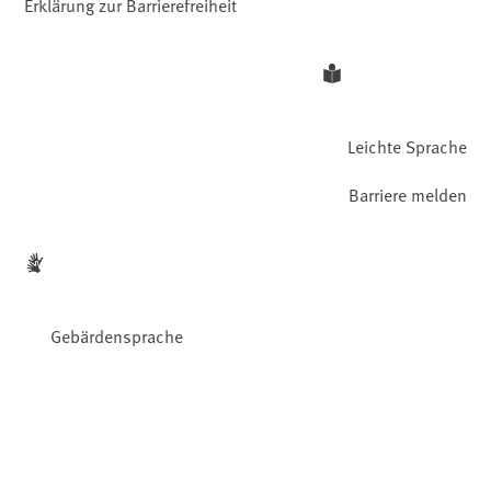
Erklärung zur Barrierefreiheit
Leichte Sprache
Barriere melden
Gebärdensprache
Facebook
YouTube
Instagram
LinkedIn
Mastodon
Bluesky