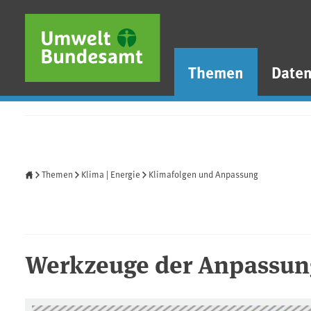
Direkt zum Inhalt
Direkt zum Hauptmenü
Direkt zur Fußzeile
Themen
Date
Startseite
Themen
Klima | Energie
Klimafolgen und Anpassung
Werkzeuge der Anpassun