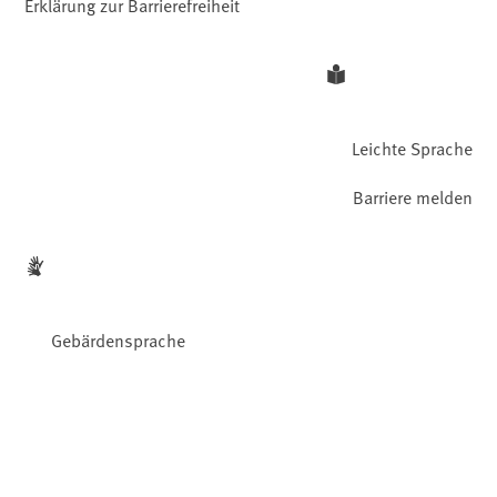
Erklärung zur Barrierefreiheit
Leichte Sprache
Barriere melden
Gebärdensprache
Facebook
YouTube
Instagram
LinkedIn
Mastodon
Bluesky