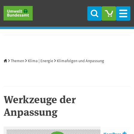
Direkt zum Inhalt
Direkt zum Hauptmenü
Direkt zur Fußzeile
Suche
Men
Startseite
Themen
Klima | Energie
Klimafolgen und Anpassung
Werkzeuge der
Anpassung