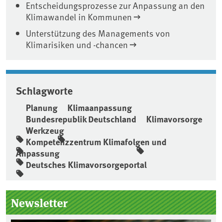
Entscheidungsprozesse zur Anpassung an den
Klimawandel in Kommunen
Unterstützung des Managements von
Klimarisiken und -chancen
Schlagworte
Planung
Klimaanpassung
Bundesrepublik Deutschland
Klimavorsorge
Werkzeug
Kompetenzzentrum Klimafolgen und
Anpassung
Deutsches Klimavorsorgeportal
Seitenleiste
Newsletter