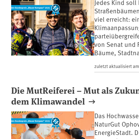
Jedes Kind soll
Straßenbäumen i
viel erreicht: e
Klimaanpassun
parteiübergrei
von Senat und F
Bäume, Stadtna
zuletzt aktualisiert a
Die MutReiferei – Mut als Zuku
dem Klimawandel
Das Hochwasser 
NaturGut Opho
EnergieStadt. 