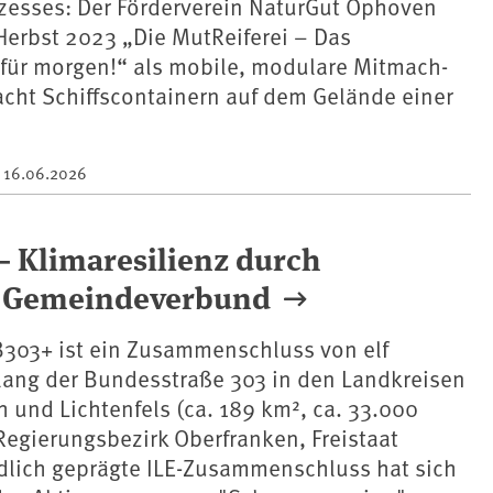
zesses: Der Förderverein NaturGut Ophoven
Herbst 2023 „Die MutReiferei – Das
ür morgen!“ als mobile, modulare Mitmach-
acht Schiffscontainern auf dem Gelände einer
m
16.06.2026
 Klimaresilienz durch
m Gemeindeverbund
 B303+ ist ein Zusammenschluss von elf
ng der Bundesstraße 303 in den Landkreisen
 und Lichtenfels (ca. 189 km², ca. 33.000
egierungsbezirk Oberfranken, Freistaat
ndlich geprägte ILE-Zusammenschluss hat sich