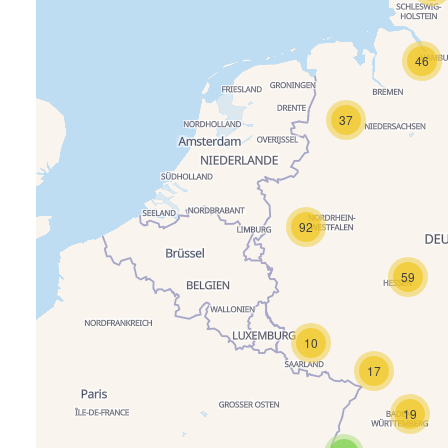
46
37
92
59
10
17
19