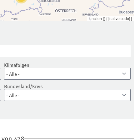
function () { [native code] }
Klimafolgen
Bundesland/Kreis
6 von 478