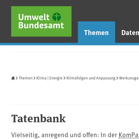
Direkt zum Inhalt
Direkt zum Hauptmenü
Direkt zur Fußzeile
Themen
Date
Startseite
Themen
Klima | Energie
Klimafolgen und Anpassung
Werkzeuge
Tatenbank
Vielseitig, anregend und offen: In der ⁠
KomPa