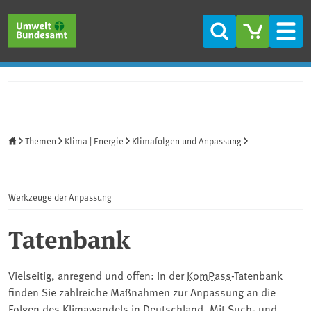
Direkt zum Inhalt
Direkt zum Hauptmenü
Direkt zur Fußzeile
Suche
Men
Startseite
Themen
Klima | Energie
Klimafolgen und Anpassung
Werkzeuge der Anpassung
Tatenbank
Vielseitig, anregend und offen: In der ⁠
KomPass
⁠-Tatenbank
finden Sie zahlreiche Maßnahmen zur Anpassung an die
Folgen des Klimawandels in Deutschland. Mit Such- und