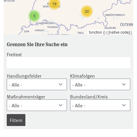
19
30
5
function () { [native code] }
Grenzen Sie Ihre Suche ein
Freitext
Handlungsfelder
Klimafolgen
Maßnahmenträger
Bundesland/Kreis