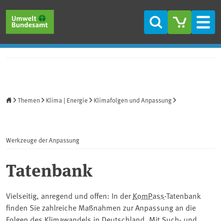
Direkt zum Inhalt
Direkt zum Hauptmenü
Direkt zur Fußzeile
Suche
Men
Startseite
Themen
Klima | Energie
Klimafolgen und Anpassung
Werkzeuge der Anpassung
Tatenbank
Vielseitig, anregend und offen: In der ⁠
KomPass
⁠-Tatenbank
finden Sie zahlreiche Maßnahmen zur Anpassung an die
Folgen des Klimawandels in Deutschland. Mit Such- und