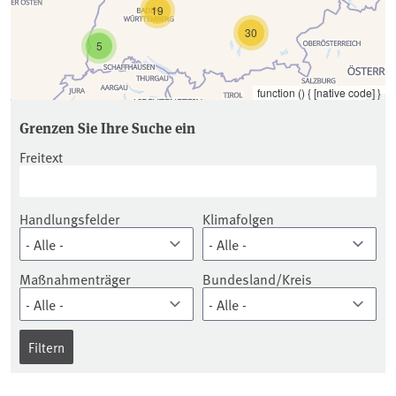
19
30
5
function () { [native code] }
Grenzen Sie Ihre Suche ein
Freitext
Handlungsfelder
Klimafolgen
Maßnahmenträger
Bundesland/Kreis