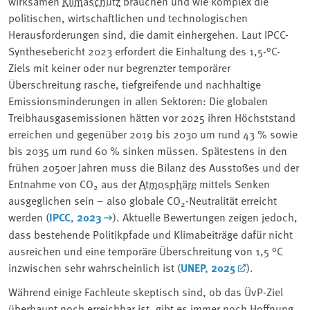
wirksamen
Klimaschutz
brauchen und wie komplex die
politischen, wirtschaftlichen und technologischen
Herausforderungen sind, die damit einhergehen.
Laut IPCC-
Synthesebericht 2023 erfordert die Einhaltung des 1,5-°C-
Ziels mit keiner oder nur begrenzter temporärer
Überschreitung rasche, tiefgreifende und nachhaltige
Emissionsminderungen in allen Sektoren: Die globalen
Treibhausgasemissionen hätten vor 2025 ihren Höchststand
erreichen und gegenüber 2019 bis 2030 um rund 43 % sowie
bis 2035 um rund 60 % sinken müssen. Spätestens in den
frühen 2050er Jahren muss die Bilanz des Ausstoßes und der
Entnahme von CO
aus der
Atmosphäre
mittels Senken
2
ausgeglichen sein – also globale CO
-Neutralität erreicht
2
werden (
IPCC, 2023
). Aktuelle Bewertungen zeigen jedoch,
dass bestehende Politikpfade und Klimabeiträge dafür nicht
ausreichen und eine temporäre Überschreitung von 1,5 °C
inzwischen sehr wahrscheinlich ist (
UNEP, 2025
).
Während einige Fachleute skeptisch sind, ob das ÜvP-Ziel
überhaupt noch erreichbar ist, gibt es immer noch Hoffnung,