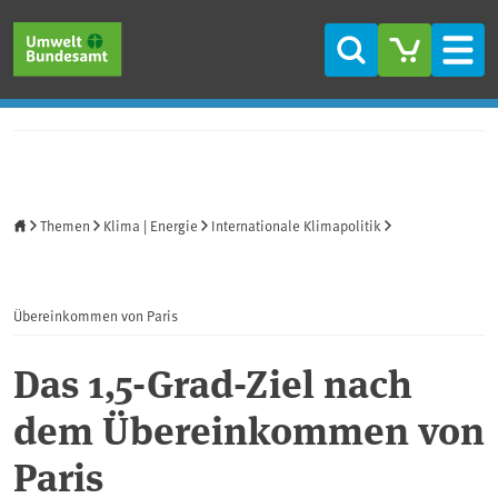
Direkt zum Inhalt
Direkt zum Hauptmenü
Direkt zur Fußzeile
Suche
Men
Startseite
Themen
Klima | Energie
Internationale Klimapolitik
Übereinkommen von Paris
Das 1,5-Grad-Ziel nach
dem Übereinkommen von
Paris