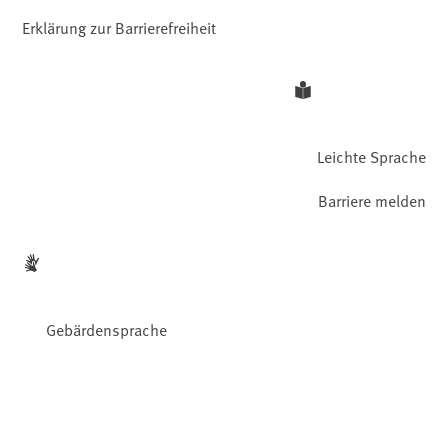
Erklärung zur Barrierefreiheit
Leichte Sprache
Barriere melden
Gebärdensprache
Facebook
YouTube
Instagram
LinkedIn
Mastodon
Bluesky