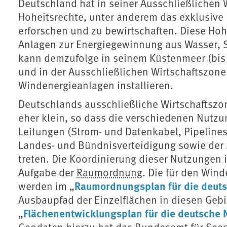
Deutschland hat in seiner Ausschließlichen
Hoheitsrechte, unter anderem das exklusiv
erforschen und zu bewirtschaften. Diese Hoh
Anlagen zur Energiegewinnung aus Wasser, 
kann demzufolge in seinem Küstenmeer (bis 
und in der Ausschließlichen Wirtschaftszone
Windenergieanlagen installieren.
Deutschlands ausschließliche Wirtschaftszon
eher klein, so dass die verschiedenen Nutzun
Leitungen (Strom- und Datenkabel, Pipelines
Landes- und Bündnisverteidigung sowie der
treten. Die Koordinierung dieser Nutzungen 
Aufgabe der
Raumordnung
. Die für den Win
Raumordnungsplan für die deut
werden im „
Ausbaupfad der Einzelflächen in diesen Gebie
Flächenentwicklungsplan für die deutsche 
„
Geodaten hierzu hat das Bundesamt für Sees