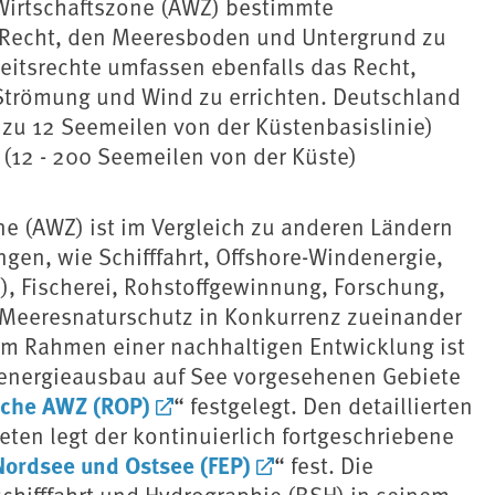
 Wirtschaftszone (AWZ) bestimmte
e Recht, den Meeresboden und Untergrund zu
eitsrechte umfassen ebenfalls das Recht,
Strömung und Wind zu errichten. Deutschland
zu 12 Seemeilen von der Küstenbasislinie)
 (12 - 200 Seemeilen von der Küste)
e (AWZ) ist im Vergleich zu anderen Ländern
gen, wie Schifffahrt, Offshore-Windenergie,
), Fischerei, Rohstoffgewinnung, Forschung,
 Meeresnaturschutz in Konkurrenz zueinander
im Rahmen einer nachhaltigen Entwicklung ist
denergieausbau auf See vorgesehenen Gebiete
sche AWZ (ROP)
“ festgelegt. Den detaillierten
ten legt der kontinuierlich fortgeschriebene
Nordsee und Ostsee (FEP)
“ fest. Die
chifffahrt und Hydrographie (BSH) in seinem