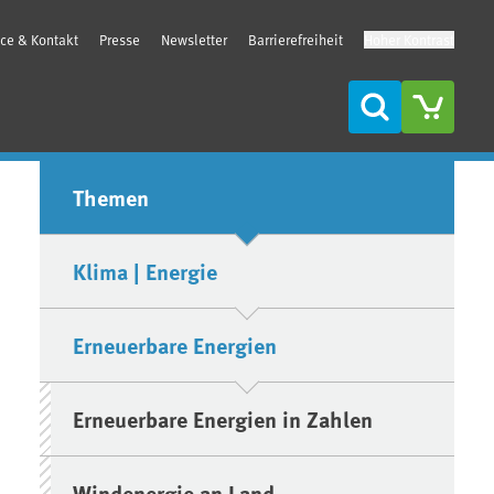
ice & Kontakt
Presse
Newsletter
Barrierefreiheit
Hoher Kontrast
Suche
Seitenleiste
Themen
Klima | Energie
Erneuerbare Energien
Erneuerbare Energien in Zahlen
Windenergie an Land