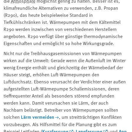
die ⁠
Atmosphäre
⁠ möglichst gering zu halten. Besser ist es,
klimafreundliche Alternativen zu verwenden, z.B. Propan
(R290), das heute beispielweise Standard in
Tiefkühlschränken ist. Wärmepumpen mit dem Kältemittel
R290 werden inzwischen von verschiedenen Herstellern
angeboten. R290 verfügt über günstige thermodynamische
Eigenschaften und ermöglicht so hohe Wirkungsgrade.
Nicht nur die Treibhausgasemissionen von Wärmepumpen
wirken auf die Umwelt: Gerade wenn die Außenluft im Winter
wenig Energie enthält und gleichzeitig der Wärmebedarf der
Häuser steigt, erhöhen Luft-Wärmepumpen den
Luftdurchsatz. Ebenso verursacht der Verdichter einer außen
aufgestellten Luft-Wärmepumpe Schallemissionen, deren
tieffrequenter Anteil als besonders störend empfunden
werden kann. Damit verursachen sie Lärm, der auch
Nachbarn belästigt. Betreiber von Wärmepumpen sollten
solchen
Lärm vermeiden
, um streitträchtigen Konflikten
vorzubeugen. Als Hilfsmittel für die Planung gibt es zum
Beispiel Leitfaden (
Kurzfassung
;
Langfassung
) und
App