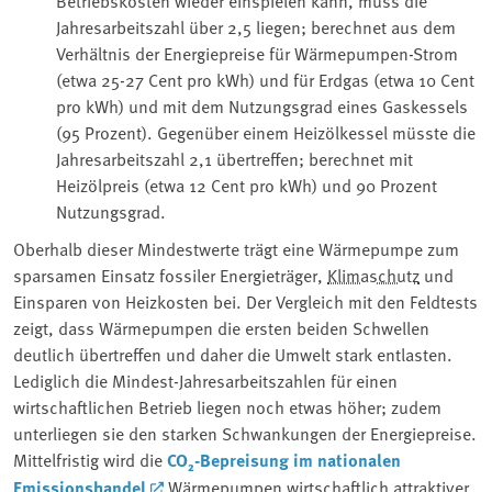
Betriebskosten wieder einspielen kann, muss die
Jahresarbeitszahl über 2,5 liegen; berechnet aus dem
Verhältnis der Energiepreise für Wärmepumpen-Strom
(etwa 25-27 Cent pro kWh) und für Erdgas (etwa 10 Cent
pro kWh) und mit dem Nutzungsgrad eines Gaskessels
(95 Prozent). Gegenüber einem Heizölkessel müsste die
Jahresarbeitszahl 2,1 übertreffen; berechnet mit
Heizölpreis (etwa 12 Cent pro kWh) und 90 Prozent
Nutzungsgrad.
Oberhalb dieser Mindestwerte trägt eine Wärmepumpe zum
sparsamen Einsatz fossiler Energieträger, ⁠
Klimaschutz
und
Einsparen von Heizkosten⁠ bei. Der Vergleich mit den Feldtests
zeigt, dass Wärmepumpen die ersten beiden Schwellen
deutlich übertreffen und daher die Umwelt stark entlasten.
Lediglich die Mindest-Jahresarbeitszahlen für einen
wirtschaftlichen Betrieb liegen noch etwas höher; zudem
unterliegen sie den starken Schwankungen der Energiepreise.
Mittelfristig wird die
CO₂-Bepreisung im nationalen
Emissionshandel
Wärmepumpen wirtschaftlich attraktiver