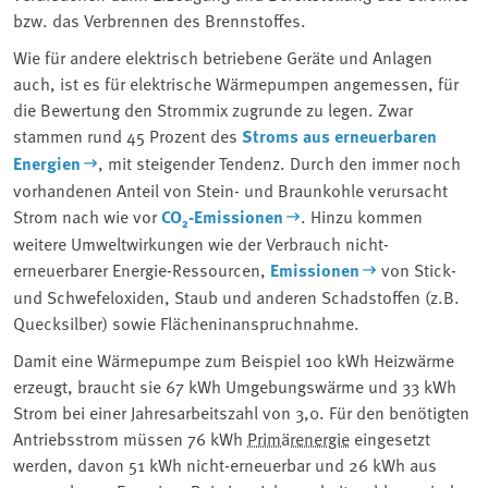
bzw. das Verbrennen des Brennstoffes.
Wie für andere elektrisch betriebene Geräte und Anlagen
auch, ist es für elektrische Wärmepumpen angemessen, für
die Bewertung den Strommix zugrunde zu legen. Zwar
stammen rund 45 Prozent des
Stroms aus erneuerbaren
Energien
, mit steigender Tendenz. Durch den immer noch
vorhandenen Anteil von Stein- und Braunkohle verursacht
Strom nach wie vor
CO
₂
-Emissionen
. Hinzu kommen
weitere Umweltwirkungen wie der Verbrauch nicht-
erneuerbarer Energie-Ressourcen,
Emissionen
von Stick-
und Schwefeloxiden, Staub und anderen Schadstoffen (z.B.
Quecksilber) sowie Flächeninanspruchnahme.
Damit eine Wärmepumpe zum Beispiel 100 kWh Heizwärme
erzeugt, braucht sie 67 kWh Umgebungswärme und 33 kWh
Strom bei einer Jahresarbeitszahl von 3,0. Für den benötigten
Antriebsstrom müssen 76 kWh
Primärenergie
eingesetzt
werden, davon 51 kWh nicht-erneuerbar und 26 kWh aus