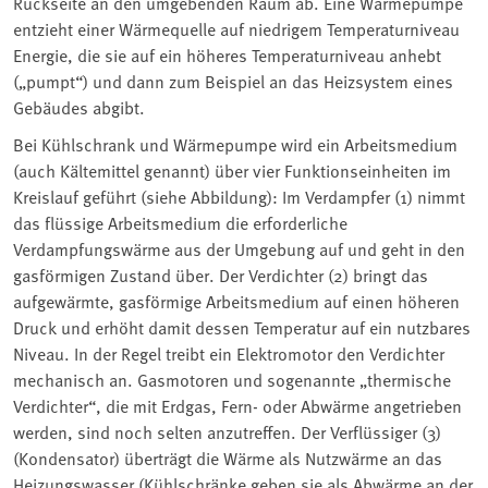
Rückseite an den umgebenden Raum ab. Eine Wärmepumpe
entzieht einer Wärmequelle auf niedrigem Temperaturniveau
Energie, die sie auf ein höheres Temperaturniveau anhebt
(„pumpt“) und dann zum Beispiel an das Heizsystem eines
Gebäudes abgibt.
Bei Kühlschrank und Wärmepumpe wird ein Arbeitsmedium
(auch Kältemittel genannt) über vier Funktionseinheiten im
Kreislauf geführt (siehe Abbildung): Im Verdampfer (1) nimmt
das flüssige Arbeitsmedium die erforderliche
Verdampfungswärme aus der Umgebung auf und geht in den
gasförmigen Zustand über. Der Verdichter (2) bringt das
aufgewärmte, gasförmige Arbeitsmedium auf einen höheren
Druck und erhöht damit dessen Temperatur auf ein nutzbares
Niveau. In der Regel treibt ein Elektromotor den Verdichter
mechanisch an. Gasmotoren und sogenannte „thermische
Verdichter“, die mit Erdgas, Fern- oder Abwärme angetrieben
werden, sind noch selten anzutreffen. Der Verflüssiger (3)
(Kondensator) überträgt die Wärme als Nutzwärme an das
Heizungswasser (Kühlschränke geben sie als Abwärme an der