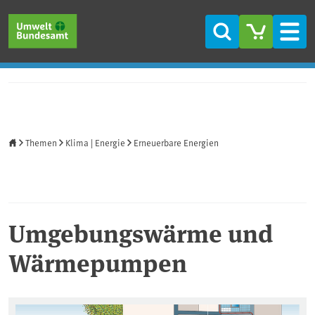
Direkt zum Inhalt
Direkt zum Hauptmenü
Direkt zur Fußzeile
Suche
Men
Startseite
Themen
Klima | Energie
Erneuerbare Energien
Umgebungswärme und
Wärmepumpen