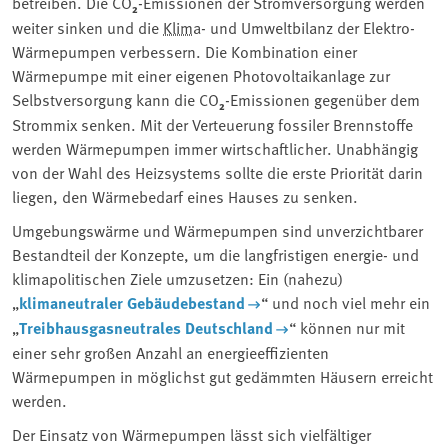
betreiben. Die CO
₂
-Emissionen der Stromversorgung werden
weiter sinken und die ⁠
Klima
⁠- und Umweltbilanz der Elektro-
Wärmepumpen verbessern. Die Kombination einer
Wärmepumpe mit einer eigenen Photovoltaikanlage zur
Selbstversorgung kann die CO
₂
-Emissionen gegenüber dem
Strommix senken. Mit der Verteuerung fossiler Brennstoffe
werden Wärmepumpen immer wirtschaftlicher. Unabhängig
von der Wahl des Heizsystems sollte die erste Priorität darin
liegen, den Wärmebedarf eines Hauses zu senken.
Umgebungswärme und Wärmepumpen sind unverzichtbarer
Bestandteil der Konzepte, um die langfristigen energie- und
klimapolitischen Ziele umzusetzen: Ein (nahezu)
„
klimaneutraler Gebäudebestand
“ und noch viel mehr ein
„
Treibhausgasneutrales Deutschland
“ können nur mit
einer sehr großen Anzahl an energieeffizienten
Wärmepumpen in möglichst gut gedämmten Häusern erreicht
werden.
Der Einsatz von Wärmepumpen lässt sich vielfältiger