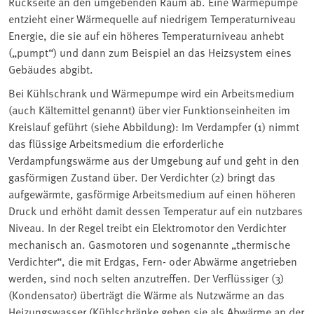
Rückseite an den umgebenden Raum ab. Eine Wärmepumpe
entzieht einer Wärmequelle auf niedrigem Temperaturniveau
Energie, die sie auf ein höheres Temperaturniveau anhebt
(„pumpt“) und dann zum Beispiel an das Heizsystem eines
Gebäudes abgibt.
Bei Kühlschrank und Wärmepumpe wird ein Arbeitsmedium
(auch Kältemittel genannt) über vier Funktionseinheiten im
Kreislauf geführt (siehe Abbildung): Im Verdampfer (1) nimmt
das flüssige Arbeitsmedium die erforderliche
Verdampfungswärme aus der Umgebung auf und geht in den
gasförmigen Zustand über. Der Verdichter (2) bringt das
aufgewärmte, gasförmige Arbeitsmedium auf einen höheren
Druck und erhöht damit dessen Temperatur auf ein nutzbares
Niveau. In der Regel treibt ein Elektromotor den Verdichter
mechanisch an. Gasmotoren und sogenannte „thermische
Verdichter“, die mit Erdgas, Fern- oder Abwärme angetrieben
werden, sind noch selten anzutreffen. Der Verflüssiger (3)
(Kondensator) überträgt die Wärme als Nutzwärme an das
Heizungswasser (Kühlschränke geben sie als Abwärme an der