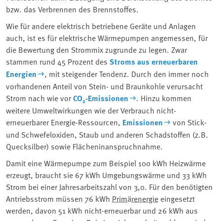
bzw. das Verbrennen des Brennstoffes.
Wie für andere elektrisch betriebene Geräte und Anlagen
auch, ist es für elektrische Wärmepumpen angemessen, für
die Bewertung den Strommix zugrunde zu legen. Zwar
stammen rund 45 Prozent des
Stroms aus erneuerbaren
Energien
, mit steigender Tendenz. Durch den immer noch
vorhandenen Anteil von Stein- und Braunkohle verursacht
Strom nach wie vor
CO
₂
-Emissionen
. Hinzu kommen
weitere Umweltwirkungen wie der Verbrauch nicht-
erneuerbarer Energie-Ressourcen,
Emissionen
von Stick-
und Schwefeloxiden, Staub und anderen Schadstoffen (z.B.
Quecksilber) sowie Flächeninanspruchnahme.
Damit eine Wärmepumpe zum Beispiel 100 kWh Heizwärme
erzeugt, braucht sie 67 kWh Umgebungswärme und 33 kWh
Strom bei einer Jahresarbeitszahl von 3,0. Für den benötigten
Antriebsstrom müssen 76 kWh
Primärenergie
eingesetzt
werden, davon 51 kWh nicht-erneuerbar und 26 kWh aus