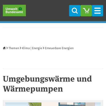
Direkt zum Inhalt
Direkt zum Hauptmenü
Direkt zur Fußzeile
Suche
Men
Startseite
Themen
Klima | Energie
Erneuerbare Energien
Umgebungswärme und
Wärmepumpen