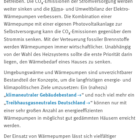
betreiben. Die CO
₂
-Emissionen der Stromversorgung werden
weiter sinken und die ⁠
Klima
⁠- und Umweltbilanz der Elektro-
Wärmepumpen verbessern. Die Kombination einer
Wärmepumpe mit einer eigenen Photovoltaikanlage zur
Selbstversorgung kann die CO
₂
-Emissionen gegenüber dem
Strommix senken. Mit der Verteuerung fossiler Brennstoffe
werden Wärmepumpen immer wirtschaftlicher. Unabhängig
von der Wahl des Heizsystems sollte die erste Priorität darin
liegen, den Wärmebedarf eines Hauses zu senken.
Umgebungswärme und Wärmepumpen sind unverzichtbarer
Bestandteil der Konzepte, um die langfristigen energie- und
klimapolitischen Ziele umzusetzen: Ein (nahezu)
„
klimaneutraler Gebäudebestand
“ und noch viel mehr ein
„
Treibhausgasneutrales Deutschland
“ können nur mit
einer sehr großen Anzahl an energieeffizienten
Wärmepumpen in möglichst gut gedämmten Häusern erreicht
werden.
Der Einsatz von Wärmepumpen lässt sich vielfältiger