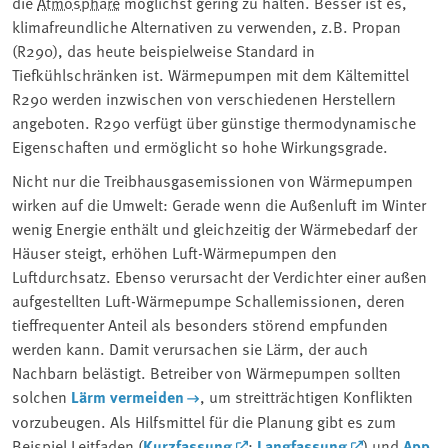
die ⁠
Atmosphäre
⁠ möglichst gering zu halten. Besser ist es,
klimafreundliche Alternativen zu verwenden, z.B. Propan
(R290), das heute beispielweise Standard in
Tiefkühlschränken ist. Wärmepumpen mit dem Kältemittel
R290 werden inzwischen von verschiedenen Herstellern
angeboten. R290 verfügt über günstige thermodynamische
Eigenschaften und ermöglicht so hohe Wirkungsgrade.
Nicht nur die Treibhausgasemissionen von Wärmepumpen
wirken auf die Umwelt: Gerade wenn die Außenluft im Winter
wenig Energie enthält und gleichzeitig der Wärmebedarf der
Häuser steigt, erhöhen Luft-Wärmepumpen den
Luftdurchsatz. Ebenso verursacht der Verdichter einer außen
aufgestellten Luft-Wärmepumpe Schallemissionen, deren
tieffrequenter Anteil als besonders störend empfunden
werden kann. Damit verursachen sie Lärm, der auch
Nachbarn belästigt. Betreiber von Wärmepumpen sollten
solchen
Lärm vermeiden
, um streitträchtigen Konflikten
vorzubeugen. Als Hilfsmittel für die Planung gibt es zum
Beispiel Leitfaden (
Kurzfassung
;
Langfassung
) und
App