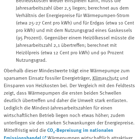
Betriebskosten wieder einspielen kann, muss die
Jahresarbeitszahl über 2,5 liegen; berechnet aus dem
Verhältnis der Energiepreise für Wärmepumpen-Strom
(etwa 25-27 Cent pro kWh) und für Erdgas (etwa 10 Cent
pro kWh) und mit dem Nutzungsgrad eines Gaskessels
(95 Prozent). Gegenüber einem Heizölkessel müsste die
Jahresarbeitszahl 2,1 übertreffen; berechnet mit
Heizölpreis (etwa 12 Cent pro kWh) und 90 Prozent
Nutzungsgrad.
Oberhalb dieser Mindestwerte trägt eine Wärmepumpe zum
sparsamen Einsatz fossiler Energieträger, ⁠
Klimaschutz
und
Einsparen von Heizkosten⁠ bei. Der Vergleich mit den Feldtests
zeigt, dass Wärmepumpen die ersten beiden Schwellen
deutlich übertreffen und daher die Umwelt stark entlasten.
Lediglich die Mindest-Jahresarbeitszahlen für einen
wirtschaftlichen Betrieb liegen noch etwas höher; zudem
unterliegen sie den starken Schwankungen der Energiepreise.
Mittelfristig wird die
CO₂-Bepreisung im nationalen
Emissionshandel
Wärmepumpen wirtschaftlich attraktiver