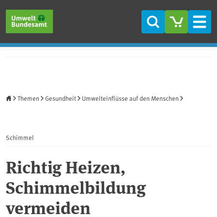
Direkt zum Inhalt
Direkt zum Hauptmenü
Direkt zur Fußzeile
Suche
Men
Startseite
Themen
Gesundheit
Umwelteinflüsse auf den Menschen
Schimmel
Richtig Heizen,
Schimmelbildung
vermeiden