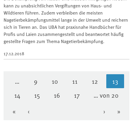
kann zu unabsichtlichen Vergiftungen von Haus- und
Wildtieren führen. Zudem verbleiben die meisten
Nagetierbekämpfungsmittel lange in der Umwelt und reichern
sich in Tieren an. Das UBA hat praxisnahe Handbücher für
Profis und Laien zusammengestellt und beantwortet häufig
gestellte Fragen zum Thema Nagetierbekämpfung.
17.12.2018
…
9
10
11
12
13
Seite
Seite
Seite
Seite
Aktuel
14
15
16
17
… von 20
Seite
Seite
Seite
Seite
«
‹
›
»
Erste Seite
Vorherige Seite
Nächste Se
Letzt