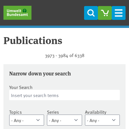
Skip to main content
Skip to main menu
Skip to footer
Search
Men
Publications
Publications
3973 - 3984 of 6338
Narrow down your search
Your Search
Topics
Series
Availability