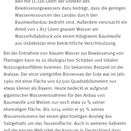
weil mit 11.126 Litern der Großteil des
Bewässerungswassers dazu beiträgt, dass die geringen
Wasserressourcen des Landes durch den
Baumwollanbau bedroht sind. Außerdem verursacht ein
Anteil von 1.817 Litern grauem Wasser am
Wasserfußabdruck von einem Kilogramm Baumwolle
aus Usbekistan eine beträchtliche Verschmutzung.
Bei der Entnahme von blauem Wasser zur Bewässerung von
Plantagen kann es zu ökologischen Schäden und lokalen
Nutzungskonflikten kommen. Ein bekanntes Beispiel ist der
Aralsee: Der einst viertgrößte Binnensee der Erde war im Jahr
1960 mit einer Fläche von 67.500 Quadratkilometern nur
etwas kleiner als Bayern. Heute bedeckt er aufgrund
gigantischer Wasserentnahmen für den Anbau von
Baumwolle und Weizen nur noch etwa 10 % seiner
ehemaligen Fläche. Bis 2014 verlor er 95 % seines
Wasservolumens bei einem gleichzeitigen Anstieg des
Salzgehalts um das Tausendfache. Auch in weiteren Gebieten
auf der ganzen Welt trägt der Konsum in Deutschland dazu