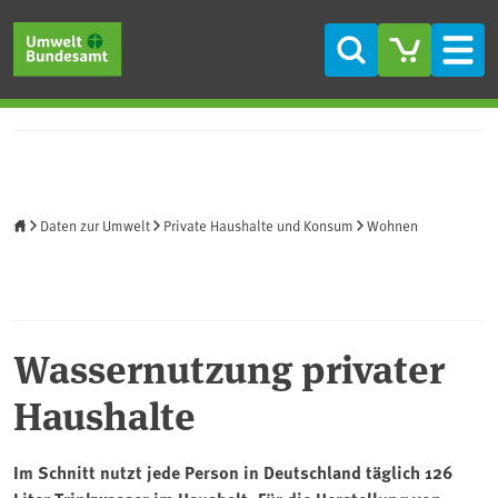
Direkt zum Inhalt
Direkt zum Hauptmenü
Direkt zur Fußzeile
Suche
Men
Startseite
Daten zur Umwelt
Private Haushalte und Konsum
Wohnen
Wassernutzung privater
Haushalte
Im Schnitt nutzt jede Person in Deutschland täglich 126