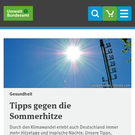
Direkt zum Inhalt
Direkt zum Hauptmenü
Direkt zur Fußzeile
Suche
Men
Startseite
© juergenmfoto / fotolia.com
Gesundheit
Tipps gegen die
Sommerhitze
Durch den Klimawandel erlebt auch Deutschland immer
mehr Hitzetage und tropische Nächte. Unsere Tipps.