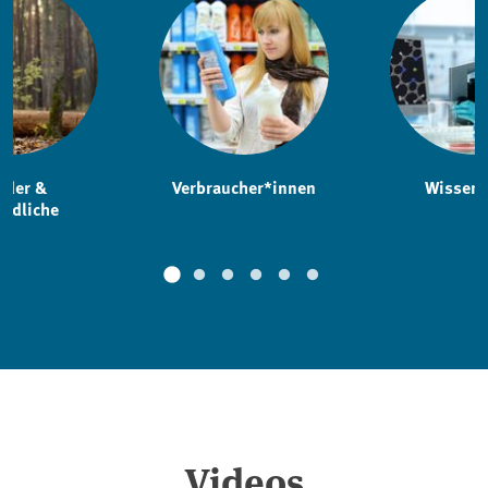
nder &
Verbraucher*innen
Wissens
endliche
Videos