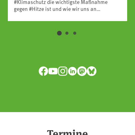
#Klimaschutz die wichtigste Maßnahme
gegen #Hitze ist und wie wir uns an
Klimafolgen anpassen können:
https://www.ardsounds.de/episode/urn:ard:episo
Facebook
YouTube
Instagram
LinkedIn
Mastodon
Bluesky
Termine