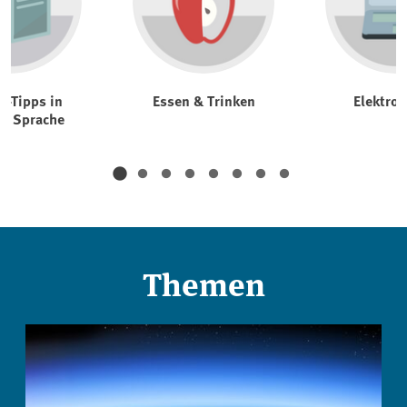
t-Tipps in
Essen & Trinken
Elektrog
er Sprache
Themen