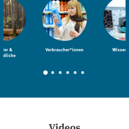
nder &
Verbraucher*innen
Wissens
endliche
Videos