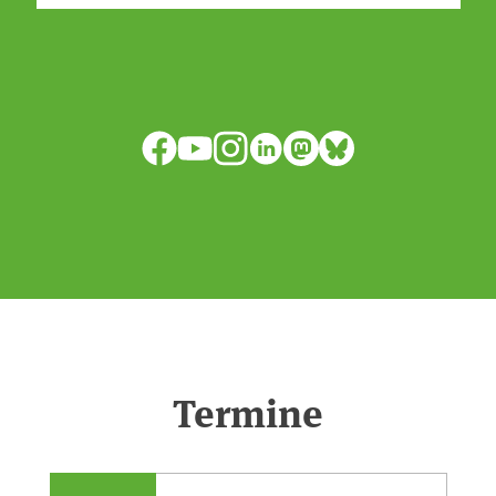
isode:0e7cf1c4b819c26d/
anpassen?🤔Antworten auf diese und
weitere Fragen auf unserer Webseite:
www.uba.de/trockenheit #Trockenheit
Facebook
YouTube
Instagram
LinkedIn
Mastodon
Bluesky
#Klimawandel
Termine