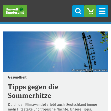
Direkt zum Inhalt
Direkt zum Hauptmenü
Direkt zur Fußzeile
Suche
Men
Startseite
© juergenmfoto / fotolia.com
Gesundheit
Tipps gegen die
Sommerhitze
Durch den Klimawandel erlebt auch Deutschland immer
mehr Hitzetage und tropische Nächte. Unsere Tipps.