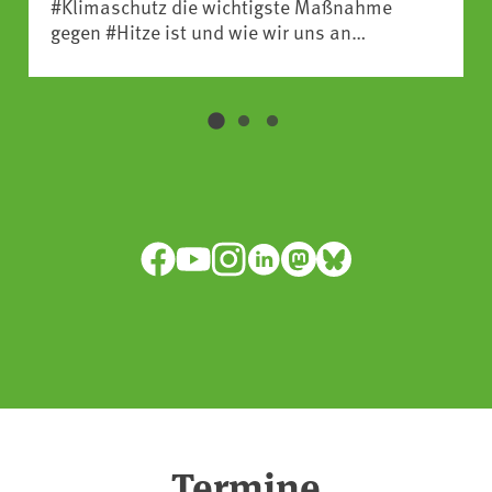
#Klimaschutz die wichtigste Maßnahme
gegen #Hitze ist und wie wir uns an
Klimafolgen anpassen können:
https://www.ardsounds.de/episode/urn:ard:episo
Facebook
YouTube
Instagram
LinkedIn
Mastodon
Bluesky
Termine