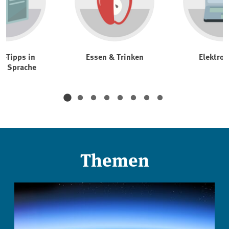
t-Tipps in
Essen & Trinken
Elektrog
er Sprache
Themen