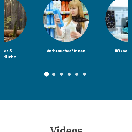
nder &
Verbraucher*innen
Wissens
endliche
Videos