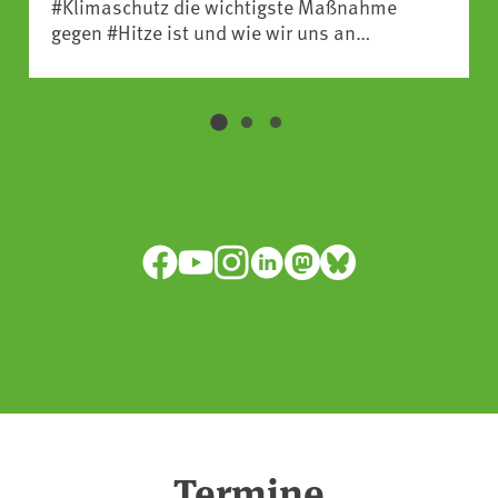
#Klimaschutz die wichtigste Maßnahme
gegen #Hitze ist und wie wir uns an
Klimafolgen anpassen können:
https://www.ardsounds.de/episode/urn:ard:episo
Facebook
YouTube
Instagram
LinkedIn
Mastodon
Bluesky
Termine