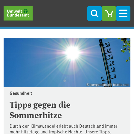
Direkt zum Inhalt
Direkt zum Hauptmenü
Direkt zur Fußzeile
Suche
Men
Startseite
© juergenmfoto / fotolia.com
Gesundheit
Tipps gegen die
Sommerhitze
Durch den Klimawandel erlebt auch Deutschland immer
mehr Hitzetage und tropische Nächte. Unsere Tipps.