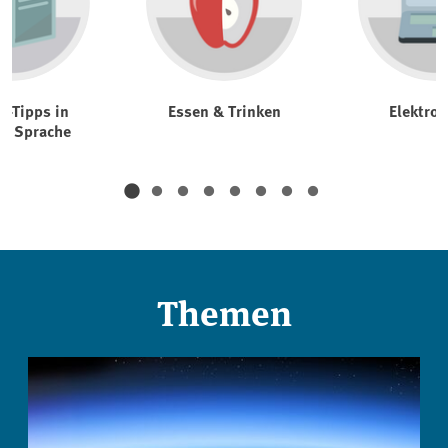
t-Tipps in
Essen & Trinken
Elektrog
er Sprache
Themen