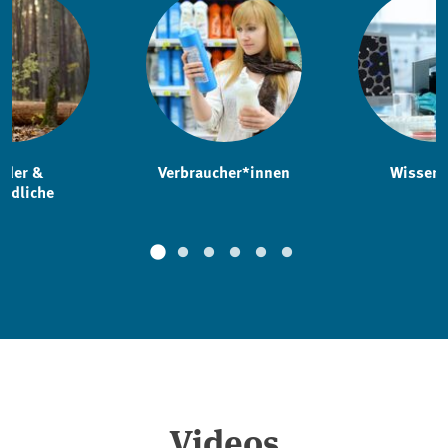
nder &
Verbraucher*innen
Wissens
endliche
Videos