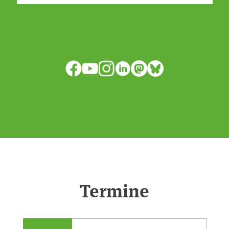
isode:0e7cf1c4b819c26d/
anpassen?🤔Antworten auf diese und
weitere Fragen auf unserer Webseite:
www.uba.de/trockenheit #Trockenheit
Facebook
YouTube
Instagram
LinkedIn
Mastodon
Bluesky
#Klimawandel
Termine