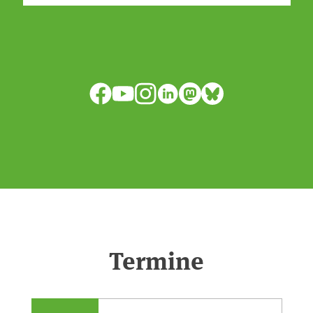
isode:0e7cf1c4b819c26d/
anpassen?🤔Antworten auf diese und
weitere Fragen auf unserer Webseite:
www.uba.de/trockenheit #Trockenheit
Facebook
YouTube
Instagram
LinkedIn
Mastodon
Bluesky
#Klimawandel
Termine