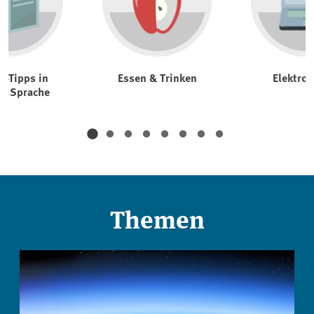
t-Tipps in
Essen & Trinken
Elektrog
er Sprache
Themen