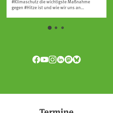
#Klimaschutz die wichtigste Maßnahme
gegen #Hitze ist und wie wir uns an
Klimafolgen anpassen können:
https://www.ardsounds.de/episode/urn:ard:episo
Facebook
YouTube
Instagram
LinkedIn
Mastodon
Bluesky
Termine