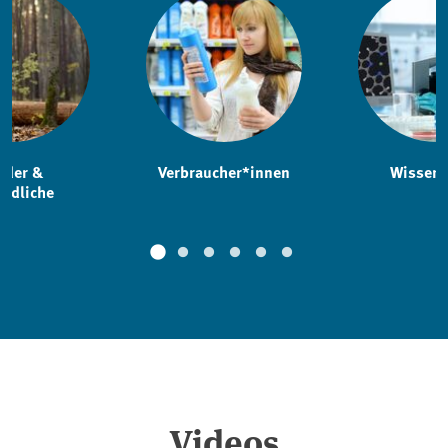
nder &
Verbraucher*innen
Wissens
endliche
Videos