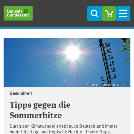
Direkt zum Inhalt
Direkt zum Hauptmenü
Direkt zur Fußzeile
Suche
Men
Startseite
© juergenmfoto / fotolia.com
Gesundheit
Tipps gegen die
Sommerhitze
Durch den Klimawandel erlebt auch Deutschland immer
mehr Hitzetage und tropische Nächte. Unsere Tipps.