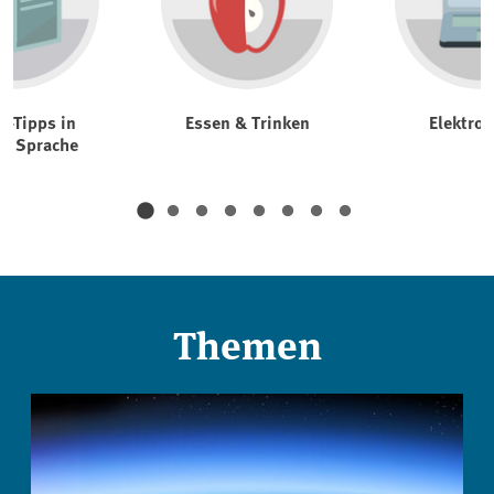
t-Tipps in
Essen & Trinken
Elektrog
er Sprache
Themen