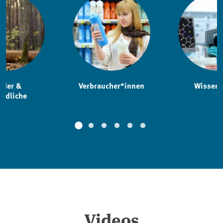
nder &
Verbraucher*innen
Wissens
endliche
Videos