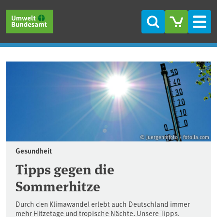
Direkt zum Inhalt
Direkt zum Hauptmenü
Direkt zur Fußzeile
Suche
Men
Startseite
© juergenmfoto / fotolia.com
Gesundheit
Tipps gegen die
Sommerhitze
Durch den Klimawandel erlebt auch Deutschland immer
mehr Hitzetage und tropische Nächte. Unsere Tipps.