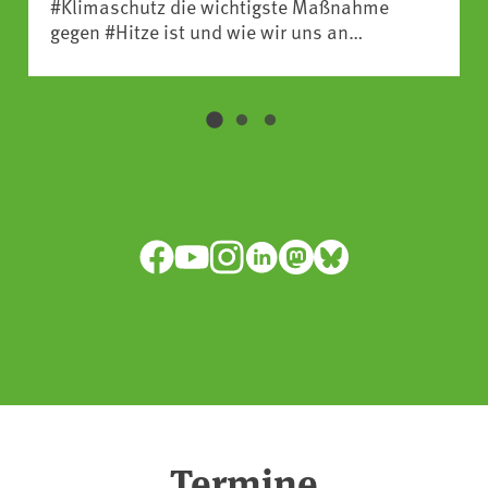
#Klimaschutz die wichtigste Maßnahme
gegen #Hitze ist und wie wir uns an
Klimafolgen anpassen können:
https://www.ardsounds.de/episode/urn:ard:episo
Facebook
YouTube
Instagram
LinkedIn
Mastodon
Bluesky
Termine