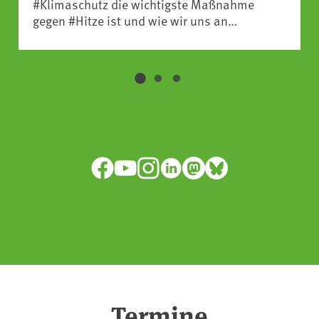
#Klimaschutz die wichtigste Maßnahme
gegen #Hitze ist und wie wir uns an
Klimafolgen anpassen können:
https://www.ardsounds.de/episode/urn:ard:episo
Facebook
YouTube
Instagram
LinkedIn
Mastodon
Bluesky
Termine