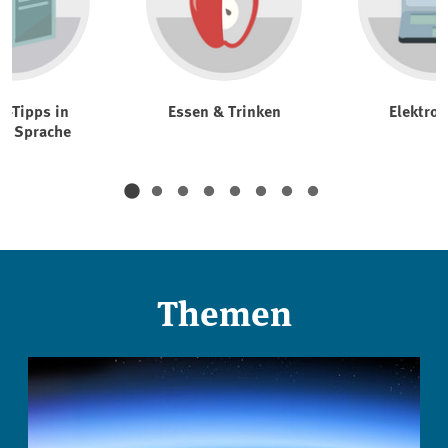
t-Tipps in
Essen & Trinken
Elektrog
er Sprache
Themen