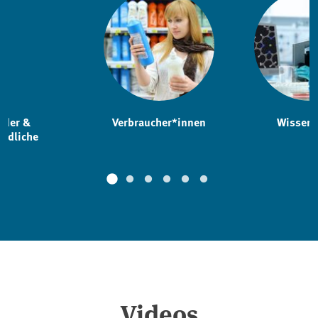
nder &
Verbraucher*innen
Wissens
endliche
Videos