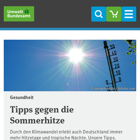
Direkt zum Inhalt
Direkt zum Hauptmenü
Direkt zur Fußzeile
Suche
Men
Startseite
© juergenmfoto / fotolia.com
Gesundheit
Tipps gegen die
Sommerhitze
Durch den Klimawandel erlebt auch Deutschland immer
mehr Hitzetage und tropische Nächte. Unsere Tipps.